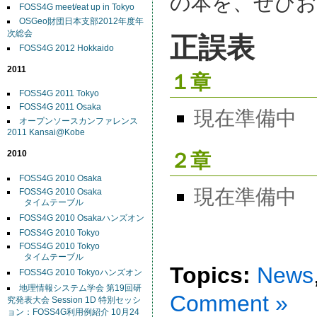
の本を、ぜひお
FOSS4G meet/eat up in Tokyo
OSGeo財団日本支部2012年度年
正誤表
次総会
FOSS4G 2012 Hokkaido
2011
１章
FOSS4G 2011 Tokyo
FOSS4G 2011 Osaka
現在準備中
オープンソースカンファレンス
2011 Kansai@Kobe
２章
2010
FOSS4G 2010 Osaka
現在準備中
FOSS4G 2010 Osaka
タイムテーブル
FOSS4G 2010 Osakaハンズオン
FOSS4G 2010 Tokyo
FOSS4G 2010 Tokyo
タイムテーブル
Topics:
News
FOSS4G 2010 Tokyoハンズオン
地理情報システム学会 第19回研
Comment »
究発表大会 Session 1D 特別セッシ
ョン：FOSS4G利用例紹介 10月24