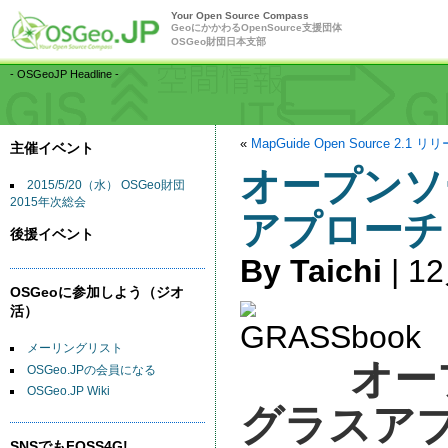
Your Open Source Compass
GeoにかかわるOpenSource支援団体
OSGeo財団日本支部
- OSGeoJP Headline -
«
MapGuide Open Source 2.1 リ
主催イベント
オープンソ
2015/5/20（水） OSGeo財団
2015年次総会
アプローチ
後援イベント
By Taichi
| 12
OSGeoに参加しよう（ジオ
活）
メーリングリスト
オー
OSGeo.JPの会員になる
OSGeo.JP Wiki
グラスア
SNSでもFOSS4G!