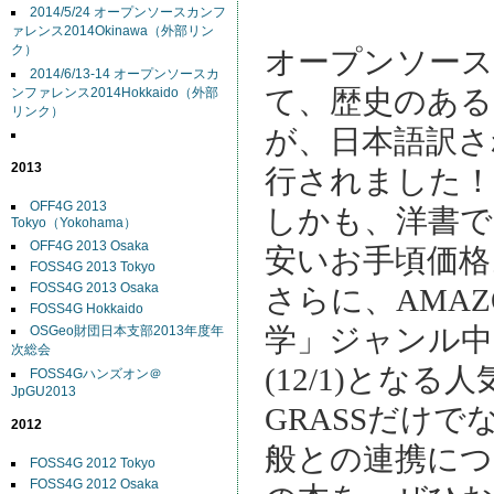
2014/5/24 オープンソースカンフ
ァレンス2014Okinawa（外部リン
ク）
オープンソース
2014/6/13-14 オープンソースカ
て、歴史のある
ンファレンス2014Hokkaido（外部
リンク）
が、日本語訳され
2013
行されました！
OFF4G 2013
しかも、洋書
Tokyo（Yokohama）
OFF4G 2013 Osaka
安いお手頃価格
FOSS4G 2013 Tokyo
FOSS4G 2013 Osaka
さらに、AMA
FOSS4G Hokkaido
学」ジャンル中
OSGeo財団日本支部2013年度年
次総会
(12/1)となる
FOSS4Gハンズオン＠
JpGU2013
GRASSだけで
2012
般との連携につ
FOSS4G 2012 Tokyo
FOSS4G 2012 Osaka