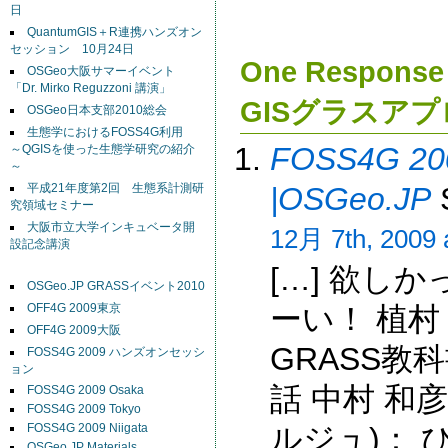
日
QuantumGIS＋R連携ハンズオン
セッション 10月24日
One Respon
OSGeo大阪サマーイベント
「Dr. Mirko Reguzzoni 講演」
GISグラスアプ
OSGeo日本支部2010総会
生態学におけるFOSS4G利用
FOSS4G 20
～QGISを使った生態学研究の紹介
～
|OSGeo.JP
平成21年度第2回 生態系計測研
究領域セミナー
大阪市立大学インキュベータ開
12月 7th, 2009 
設記念講演
[…] 欲し
OSGeo.JP GRASSイベント2010
ーい！ 植村
OFF4G 2009東京
OFF4G 2009大阪
GRASS教
FOSS4G 2009 ハンズオンセッシ
ョン
話 中村 和
FOSS4G 2009 Osaka
FOSS4G 2009 Tokyo
ルジュ)： 
FOSS4G 2009 Niigata
OSGeo.JP Materials